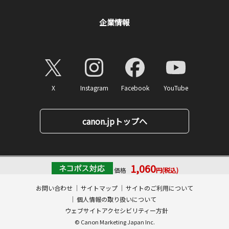
企業情報
X
Instagram
Facebook
YouTube
canon.jpトップへ
1,060
価格
円(税込)
ページトップへ
消費税率10%対応
10
ポイント
お問い合わせ
サイトマップ
サイトのご利用について
数量:
個人情報の取り扱いについて
カートに入れる
ウェブサイトアクセシビリティー方針
© Canon Marketing Japan Inc.