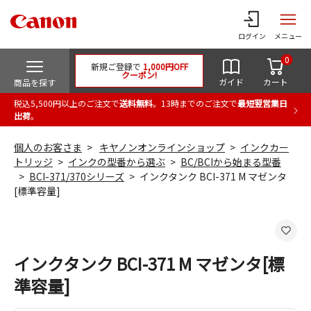
ログイン
メニュー
0
新規ご登録で
1,000円OFF
クーポン!
ガイド
カート
商品を探す
税込5,500円以上のご注文で
送料無料
。13時までのご注文で
最短翌営業日
出荷
。
個人のお客さま
キヤノンオンラインショップ
インクカー
トリッジ
インクの型番から選ぶ
BC/BCIから始まる型番
BCI-371/370シリーズ
インクタンク BCI-371 M マゼンタ
[標準容量]
インクタンク BCI-371 M マゼンタ[標
準容量]