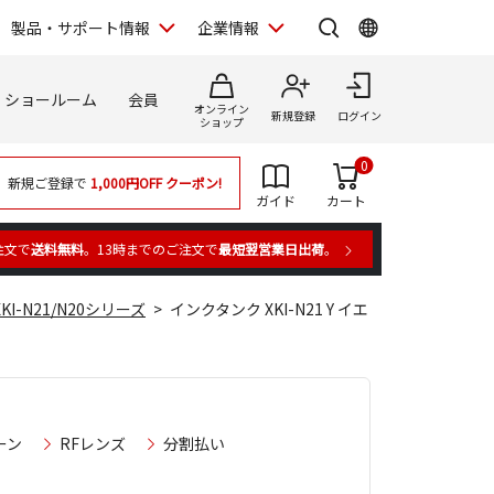
製品・サポート情報
企業情報
ショールーム
会員
オンライン
新規登録
ログイン
ショップ
0
新規ご登録で
1,000円OFF
クーポン!
ガイド
カート
注文で
送料無料
。13時までのご注文で
最短翌営業日出荷
。
XKI-N21/N20シリーズ
インクタンク XKI-N21 Y イエ
ーン
RFレンズ
分割払い