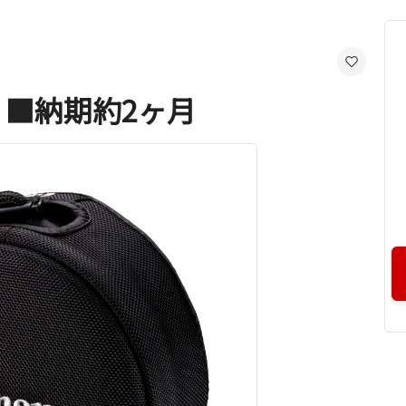
D ■納期約2ヶ月