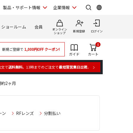
製品・サポート情報
企業情報
ショールーム
会員
オンライン
新規登録
ログイン
ショップ
0
新規ご登録で
1,000円OFF
クーポン!
ガイド
カート
注文で
送料無料
。13時までのご注文で
最短翌営業日出荷
。
期約2ヶ月
ーン
RFレンズ
分割払い