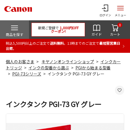
ログイン
メニュー
0
新規ご登録で
1,000円OFF
クーポン!
ガイド
カート
商品を探す
税込5,500円以上のご注文で
送料無料
。13時までのご注文で
最短翌営業日
出荷
。
個人のお客さま
キヤノンオンラインショップ
インクカー
トリッジ
インクの型番から選ぶ
PGIから始まる型番
PGI-73シリーズ
インクタンク PGI-73 GY グレー
インクタンク PGI-73 GY グレー