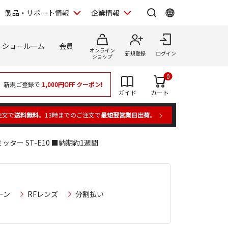
製品・サポート情報
企業情報
ショールーム
会員
オンライン
新規登録
ログイン
ショップ
0
新規ご登録で
1,000円OFF
クーポン!
ガイド
カート
注文で
送料無料
。13時までのご注文で
最短翌営業日出荷
。
ター ST-E10 ■納期約1週間
ーン
RFレンズ
分割払い