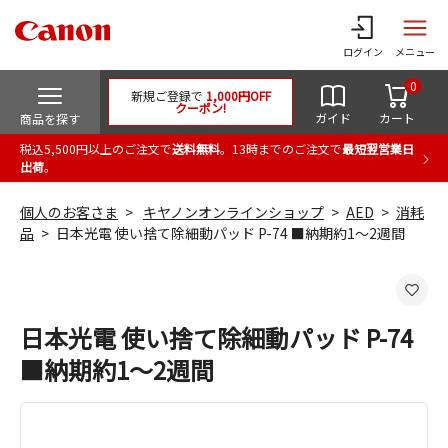
ログイン
メニュー
0
新規ご登録で
1,000円OFF
クーポン!
ガイド
カート
商品を探す
税込5,500円以上のご注文で
送料無料
。13時までのご注文で
最短翌営業日
出荷
。
個人のお客さま
キヤノンオンラインショップ
AED
消耗
品
日本光電 使い捨て除細動パッド P-74 ■納期約1～2週間
日本光電 使い捨て除細動パッド P-74
■納期約1～2週間