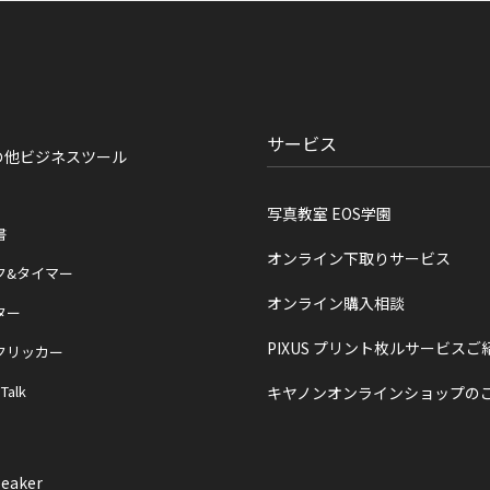
サービス
の他ビジネスツール
写真教室 EOS学園
書
オンライン下取りサービス
ク&タイマー
オンライン購入相談
ター
PIXUS プリント枚ルサービスご
クリッカー
 Talk
キヤノンオンラインショップの
eaker