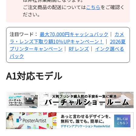
ご注文商品の配送については
こちら
をご確認く
ださい。
注目ワード：
最大70,000円キャッシュバック
｜
カメ
ラ・レンズ下取り額10％UPキャンペーン！
｜
2026夏
プリンターキャンペーン
｜
RFレンズ
｜
インク選べる
パック
A1対応モデル