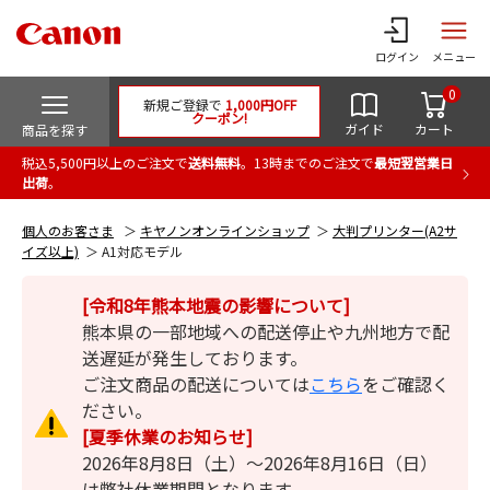
ログイン
メニュー
0
新規ご登録で
1,000円OFF
クーポン!
ガイド
カート
商品を探す
税込5,500円以上のご注文で
送料無料
。13時までのご注文で
最短翌営業日
出荷
。
個人のお客さま
キヤノンオンラインショップ
大判プリンター(A2サ
イズ以上)
A1対応モデル
[令和8年熊本地震の影響について]
熊本県の一部地域への配送停止や九州地方で配
送遅延が発生しております。
ご注文商品の配送については
こちら
をご確認く
ださい。
[夏季休業のお知らせ]
2026年8月8日（土）～2026年8月16日（日）
は弊社休業期間となります。