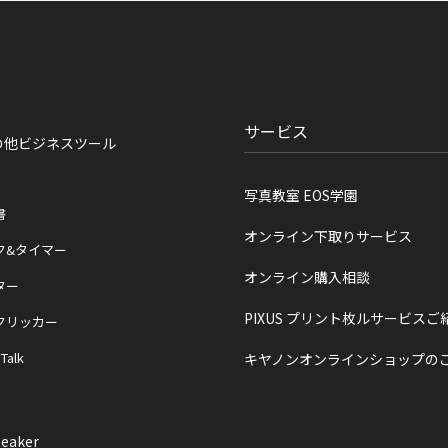
サービス
の他ビジネスツール
写真教室 EOS学園
書
オンライン下取りサービス
ク&タイマー
オンライン購入相談
ター
PIXUS プリント枚ルサービスご
クリッカー
 Talk
キヤノンオンラインショップの
eaker