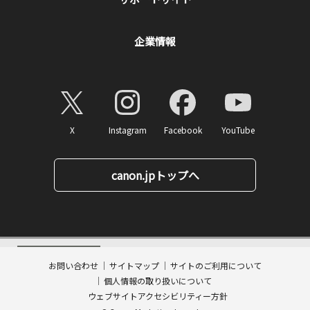
企業情報
X
Instagram
Facebook
YouTube
canon.jpトップへ
5,500
ページトップへ
価格
円(税込)
消費税率10%対応
送料無料
お問い合わせ
サイトマップ
サイトのご利用について
数量:
個人情報の取り扱いについて
カートに入れる
ウェブサイトアクセシビリティー方針