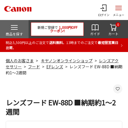
ログイン
メニュー
0
新規ご登録で
1,000円OFF
クーポン!
ガイド
カート
商品を探す
税込5,500円以上のご注文で
送料無料
。13時までのご注文で
最短翌営業日
出荷
。
個人のお客さま
キヤノンオンラインショップ
レンズアク
セサリー
フード
EFレンズ
レンズフード EW-88D ■納期
約1～2週間
レンズフード EW-88D ■納期約1～2
週間