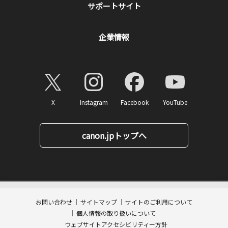
サポートサイト
企業情報
X
Instagram
Facebook
YouTube
canon.jpトップへ
40,150
ページトップへ
価格
円(税込)
消費税率10%対応
401
ポイント
送料無料
お問い合わせ
サイトマップ
サイトのご利用について
数量:
個人情報の取り扱いについて
カートに入れる
ウェブサイトアクセシビリティー方針