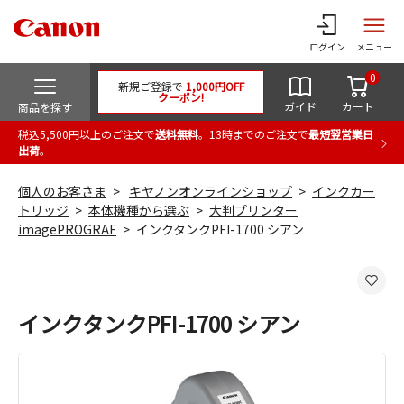
ログイン
メニュー
0
新規ご登録で
1,000円OFF
クーポン!
ガイド
カート
商品を探す
税込5,500円以上のご注文で
送料無料
。13時までのご注文で
最短翌営業日
出荷
。
個人のお客さま
キヤノンオンラインショップ
インクカー
トリッジ
本体機種から選ぶ
大判プリンター
imagePROGRAF
インクタンクPFI-1700 シアン
インクタンクPFI-1700 シアン