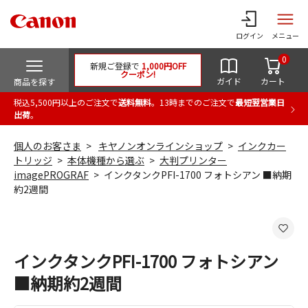
ログイン
メニュー
0
新規ご登録で
1,000円OFF
クーポン!
ガイド
カート
商品を探す
税込5,500円以上のご注文で
送料無料
。13時までのご注文で
最短翌営業日
出荷
。
個人のお客さま
キヤノンオンラインショップ
インクカー
トリッジ
本体機種から選ぶ
大判プリンター
imagePROGRAF
インクタンクPFI-1700 フォトシアン ■納期
約2週間
インクタンクPFI-1700 フォトシアン
■納期約2週間