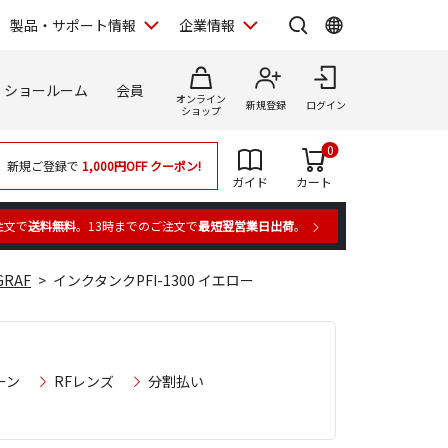
製品・サポート情報
企業情報
ショールーム
会員
オンライン
新規登録
ログイン
ショップ
0
新規ご登録で
1,000円OFF
クーポン!
ガイド
カート
注文で
送料無料
。13時までのご注文で
最短翌営業日出荷
。
RAF
インクタンクPFI-1300 イエロー
ーン
RFレンズ
分割払い