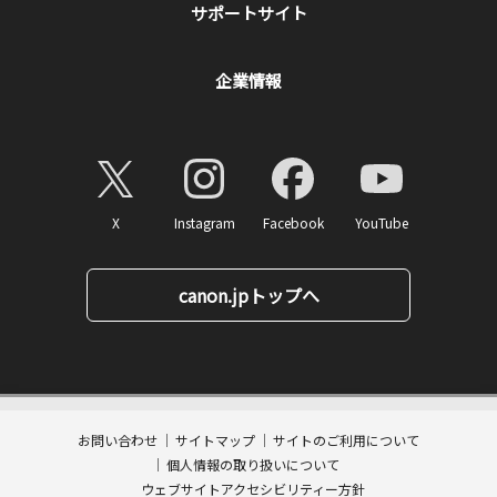
サポートサイト
企業情報
X
Instagram
Facebook
YouTube
canon.jpトップへ
11,770
ページトップへ
価格
円(税込)
消費税率10%対応
117
ポイント
送料無料
お問い合わせ
サイトマップ
サイトのご利用について
数量:
個人情報の取り扱いについて
カートに入れる
ウェブサイトアクセシビリティー方針