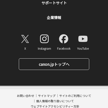
サポートサイト
企業情報
X
Instagram
Facebook
YouTube
canon.jpトップへ
11,770
ページトップへ
価格
円(税込)
消費税率10%対応
117
ポイント
送料無料
お問い合わせ
サイトマップ
サイトのご利用について
数量:
個人情報の取り扱いについて
カートに入れる
ウェブサイトアクセシビリティー方針