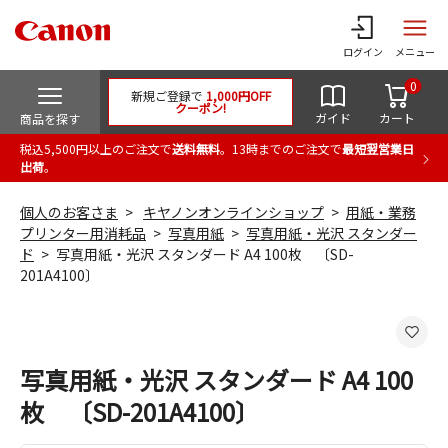
ログイン
メニュー
0
新規ご登録で
1,000円OFF
クーポン!
ガイド
カート
商品を探す
税込5,500円以上のご注文で
送料無料
。13時までのご注文で
最短翌営業日
出荷
。
個人のお客さま
キヤノンオンラインショップ
用紙・業務
プリンター用消耗品
写真用紙
写真用紙・光沢 スタンダー
ド
写真用紙・光沢 スタンダード A4 100枚 〔SD-
201A4100〕
写真用紙・光沢 スタンダード A4 100
枚 〔SD-201A4100〕