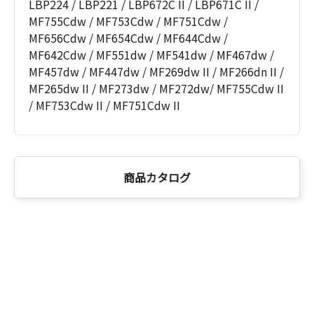
LBP224 / LBP221 / LBP672C II / LBP671C II /
MF755Cdw / MF753Cdw / MF751Cdw /
MF656Cdw / MF654Cdw / MF644Cdw /
MF642Cdw / MF551dw / MF541dw / MF467dw /
MF457dw / MF447dw / MF269dw II / MF266dn II /
MF265dw II / MF273dw / MF272dw/ MF755Cdw II
/ MF753Cdw II / MF751Cdw II
商品カタログ