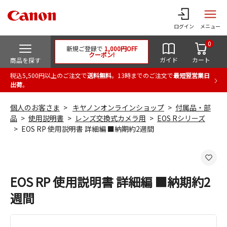
ログイン
メニュー
0
新規ご登録で
1,000円OFF
クーポン!
ガイド
カート
商品を探す
税込5,500円以上のご注文で
送料無料
。13時までのご注文で
最短翌営業日
出荷
。
個人のお客さま
キヤノンオンラインショップ
付属品・部
品
使用説明書
レンズ交換式カメラ用
EOS Rシリーズ
EOS RP 使用説明書 詳細編 ■納期約2週間
EOS RP 使用説明書 詳細編 ■納期約2
週間