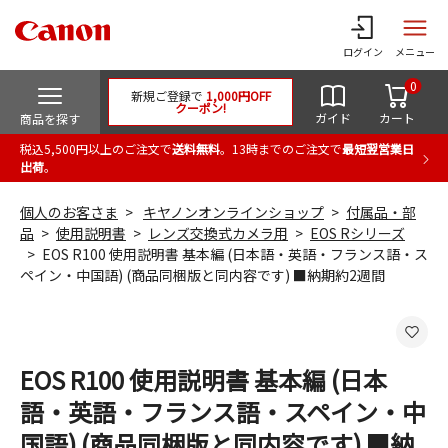
ログイン
メニュー
0
新規ご登録で
1,000円OFF
クーポン!
ガイド
カート
商品を探す
税込5,500円以上のご注文で
送料無料
。13時までのご注文で
最短翌営業日
出荷
。
個人のお客さま
キヤノンオンラインショップ
付属品・部
品
使用説明書
レンズ交換式カメラ用
EOS Rシリーズ
EOS R100 使用説明書 基本編 (日本語・英語・フランス語・ス
ペイン・中国語) (商品同梱版と同内容です) ■納期約2週間
EOS R100 使用説明書 基本編 (日本
語・英語・フランス語・スペイン・中
国語) (商品同梱版と同内容です) ■納