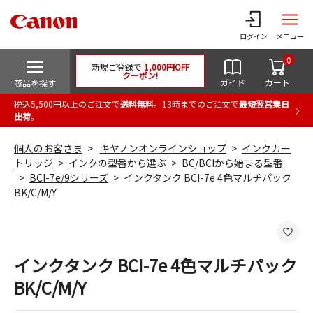
ログイン
メニュー
0
新規ご登録で
1,000円OFF
クーポン!
ガイド
カート
商品を探す
税込5,500円以上のご注文で
送料無料
。13時までのご注文で
最短翌営業日
出荷
。
個人のお客さま
キヤノンオンラインショップ
インクカー
トリッジ
インクの型番から選ぶ
BC/BCIから始まる型番
BCI-7e/9シリーズ
インクタンク BCI-7e 4色マルチパック
BK/C/M/Y
インクタンク BCI-7e 4色マルチパック
BK/C/M/Y