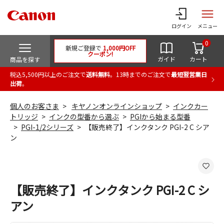
ログイン
メニュー
0
新規ご登録で
1,000円OFF
クーポン!
ガイド
カート
商品を探す
税込5,500円以上のご注文で
送料無料
。13時までのご注文で
最短翌営業日
出荷
。
個人のお客さま
キヤノンオンラインショップ
インクカー
トリッジ
インクの型番から選ぶ
PGIから始まる型番
PGI-1/2シリーズ
【販売終了】インクタンク PGI-2 C シア
ン
【販売終了】インクタンク PGI-2 C シ
アン