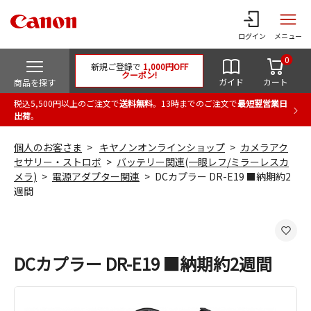
ログイン
メニュー
0
新規ご登録で
1,000円OFF
クーポン!
ガイド
カート
商品を探す
税込5,500円以上のご注文で
送料無料
。13時までのご注文で
最短翌営業日
出荷
。
個人のお客さま
キヤノンオンラインショップ
カメラアク
セサリー・ストロボ
バッテリー関連(一眼レフ/ミラーレスカ
メラ)
電源アダプター関連
DCカプラー DR-E19 ■納期約2
週間
DCカプラー DR-E19 ■納期約2週間