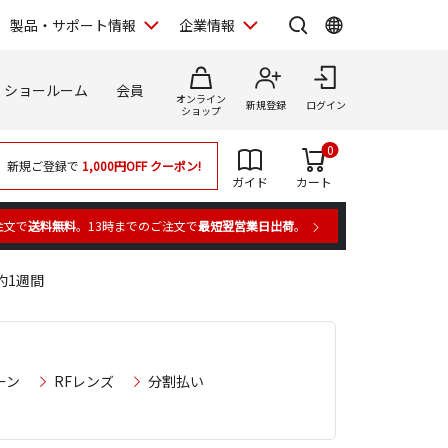
製品・サポート情報
企業情報
ショールーム
会員
オンライン
新規登録
ログイン
ショップ
0
新規ご登録で
1,000円OFF
クーポン!
ガイド
カート
注文で
送料無料
。13時までのご注文で
最短翌営業日出荷
。
期約1週間
ーン
RFレンズ
分割払い