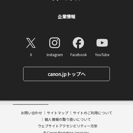
企業情報
X
Instagram
Facebook
YouTube
canon.jpトップへ
33,000
ページトップへ
価格
円(税込)
消費税率10%対応
お問い合わせ
サイトマップ
サイトのご利用について
数量:
個人情報の取り扱いについて
送料無料
カートに入れる
ウェブサイトアクセシビリティー方針
© Canon Marketing Japan Inc.