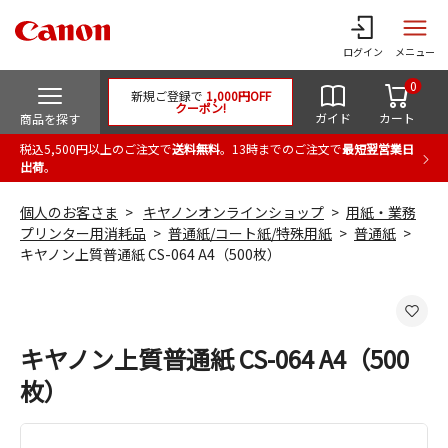
ログイン
メニュー
0
新規ご登録で
1,000円OFF
クーポン!
ガイド
カート
商品を探す
税込5,500円以上のご注文で
送料無料
。13時までのご注文で
最短翌営業日
出荷
。
個人のお客さま
キヤノンオンラインショップ
用紙・業務
プリンター用消耗品
普通紙/コート紙/特殊用紙
普通紙
キヤノン上質普通紙 CS-064 A4（500枚）
キヤノン上質普通紙 CS-064 A4（500
枚）