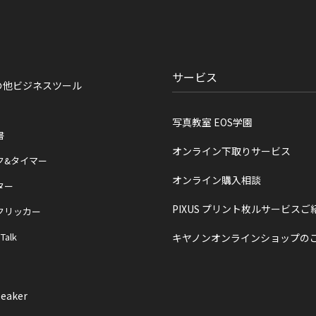
サービス
の他ビジネスツール
写真教室 EOS学園
書
オンライン下取りサービス
ク&タイマー
オンライン購入相談
ター
PIXUS プリント枚ルサービスご
クリッカー
 Talk
キヤノンオンラインショップの
eaker