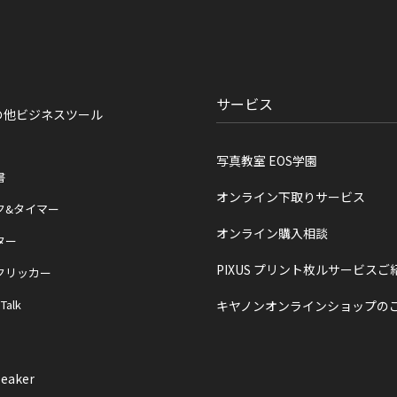
サービス
の他ビジネスツール
写真教室 EOS学園
書
オンライン下取りサービス
ク&タイマー
オンライン購入相談
ター
PIXUS プリント枚ルサービスご
クリッカー
 Talk
キヤノンオンラインショップの
eaker