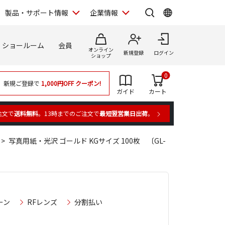
製品・サポート情報
企業情報
ショールーム
会員
オンライン
新規登録
ログイン
ショップ
0
新規ご登録で
1,000円OFF
クーポン!
ガイド
カート
注文で
送料無料
。13時までのご注文で
最短翌営業日出荷
。
写真用紙・光沢 ゴールド KGサイズ 100枚 〔GL-
ーン
RFレンズ
分割払い