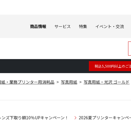
商品情報
サービス
特集
イベント・交流
税込5,500円以上のご
用紙・業務プリンター用消耗品
写真用紙
写真用紙・光沢 ゴールド
レンズ下取り額10％UPキャンペーン！
2026夏プリンターキャンペ