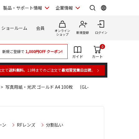
製品・サポート情報
企業情報
ショールーム
会員
オンライン
新規登録
ログイン
ショップ
0
新規ご登録で
1,000円OFF
クーポン!
ガイド
カート
注文で
送料無料
。13時までのご注文で
最短翌営業日出荷
。
写真用紙・光沢 ゴールド A4 100枚 〔GL-
ーン
RFレンズ
分割払い