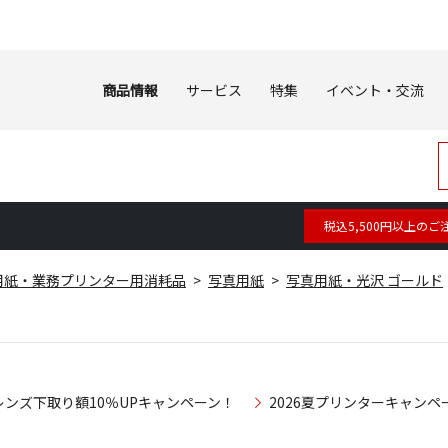
商品情報
サービス
特集
イベント・交流
税込5,500円以上のご
用紙・業務プリンター用消耗品
写真用紙
写真用紙・光沢 ゴールド
レンズ下取り額10％UPキャンペーン！
2026夏プリンターキャンペ