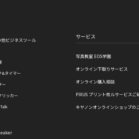
サービス
の他ビジネスツール
写真教室 EOS学園
書
オンライン下取りサービス
ク&タイマー
オンライン購入相談
ター
PIXUS プリント枚ルサービスご
クリッカー
 Talk
キヤノンオンラインショップの
eaker