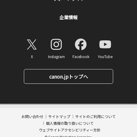
企業情報
X
Instagram
Facebook
YouTube
canon.jpトップへ
40,150
ページトップへ
価格
円(税込)
消費税率10%対応
401
ポイント
送料無料
お問い合わせ
サイトマップ
サイトのご利用について
数量:
個人情報の取り扱いについて
カートに入れる
ウェブサイトアクセシビリティー方針
© Canon Marketing Japan Inc.