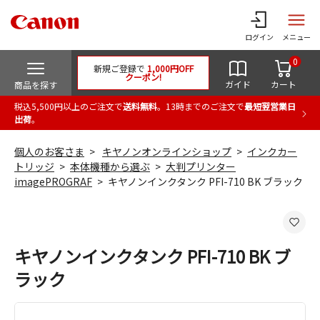
ログイン
メニュー
0
新規ご登録で
1,000円OFF
クーポン!
ガイド
カート
商品を探す
税込5,500円以上のご注文で
送料無料
。13時までのご注文で
最短翌営業日
出荷
。
個人のお客さま
キヤノンオンラインショップ
インクカー
トリッジ
本体機種から選ぶ
大判プリンター
imagePROGRAF
キヤノンインクタンク PFI-710 BK ブラック
キヤノンインクタンク PFI-710 BK ブ
ラック