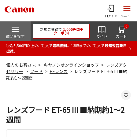
ログイン
メニュー
0
新規ご登録で
1,000円OFF
クーポン!
ガイド
カート
商品を探す
税込5,500円以上のご注文で
送料無料
。13時までのご注文で
最短翌営業日
出荷
。
個人のお客さま
キヤノンオンラインショップ
レンズアク
セサリー
フード
EFレンズ
レンズフード ET-65 III ■納
期約1～2週間
レンズフード ET-65 III ■納期約1～2
週間