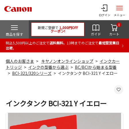
ログイン
メニュー
0
新規ご登録で
1,000円OFF
クーポン!
ガイド
カート
商品を探す
税込5,500円以上のご注文で
送料無料
。13時までのご注文で
最短翌営業日
出荷
。
個人のお客さま
キヤノンオンラインショップ
インクカー
トリッジ
インクの型番から選ぶ
BC/BCIから始まる型番
BCI-321/320シリーズ
インクタンク BCI-321 Y イエロー
インクタンク BCI-321 Y イエロー