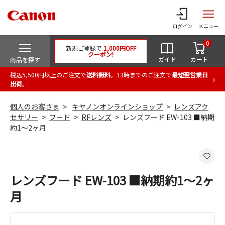
ログイン
メニュー
0
新規ご登録で
1,000円OFF
クーポン!
ガイド
カート
商品を探す
税込5,500円以上のご注文で
送料無料
。13時までのご注文で
最短翌営業日
出荷
。
個人のお客さま
キヤノンオンラインショップ
レンズアク
セサリー
フード
RFレンズ
レンズフード EW-103 ■納期
約1～2ヶ月
レンズフード EW-103 ■納期約1～2ヶ
月