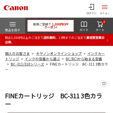
ログイン
メニュー
0
新規ご登録で
1,000円OFF
クーポン!
ガイド
カート
商品を探す
税込5,500円以上のご注文で
送料無料
。13時までのご注文で
最短翌営業日
出荷
。
個人のお客さま
キヤノンオンラインショップ
インクカー
トリッジ
インクの型番から選ぶ
BC/BCIから始まる型番
BC-311/310シリーズ
FINEカートリッジ BC-311 3色カラ
ー
FINEカートリッジ BC-311 3色カラ
ー