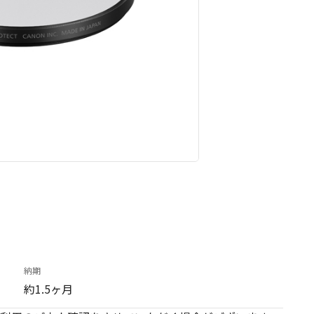
納期
約1.5ヶ月