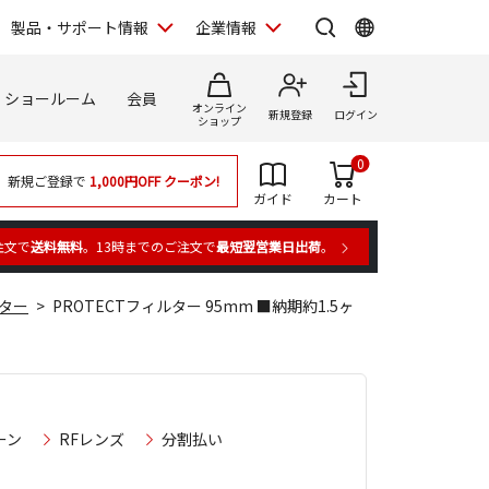
製品・サポート情報
企業情報
ショールーム
会員
オンライン
新規登録
ログイン
ショップ
0
新規ご登録で
1,000円OFF
クーポン!
ガイド
カート
注文で
送料無料
。13時までのご注文で
最短翌営業日出荷
。
ター
PROTECTフィルター 95mm ■納期約1.5ヶ
ーン
RFレンズ
分割払い