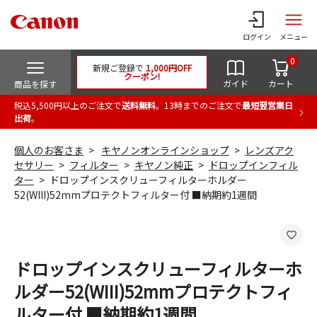
ログイン
メニュー
0
新規ご登録で
1,000円OFF
クーポン!
ガイド
カート
商品を探す
税込5,500円以上のご注文で
送料無料
。13時までのご注文で
最短翌営業日
出荷
。
個人のお客さま
キヤノンオンラインショップ
レンズアク
セサリー
フィルター
キヤノン純正
ドロップインフィル
ター
ドロップインスクリューフィルターホルダー
52(WIII)52mmプロテクトフィルター付 ■納期約1週間
ドロップインスクリューフィルターホ
ルダー52(WIII)52mmプロテクトフィ
ルター付 ■納期約1週間