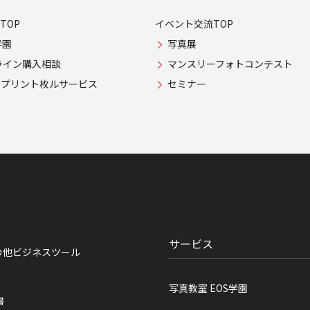
TOP
イベント交流TOP
学園
写真展
ライン購入相談
マンスリーフォトコンテスト
USプリント枚ルサービス
セミナー
サービス
の他ビジネスツール
写真教室 EOS学園
書