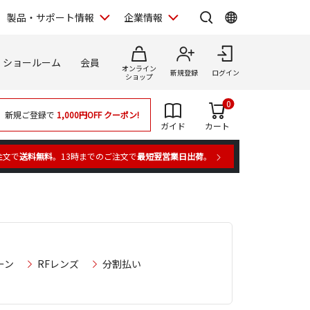
製品・サポート情報
企業情報
ショールーム
会員
オンライン
新規登録
ログイン
ショップ
0
新規ご登録で
1,000円OFF
クーポン!
ガイド
カート
注文で
送料無料
。13時までのご注文で
最短翌営業日出荷
。
ーン
RFレンズ
分割払い