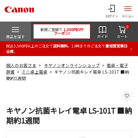
ログイン
メニュー
0
新規ご登録で
1,000円OFF
クーポン!
ガイド
カート
商品を探す
税込5,500円以上のご注文で
送料無料
。13時までのご注文で
最短翌営業日
出荷
。
個人のお客さま
キヤノンオンラインショップ
電卓・電子
辞書
ミニ卓上電卓
キヤノン抗菌キレイ電卓 LS-101T ■納
期約1週間
キヤノン抗菌キレイ電卓 LS-101T ■納
期約1週間