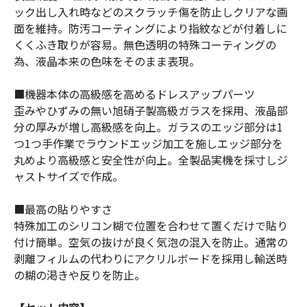
ック出し入れ時などのスクラッチ傷を防止しクリアな画
面を維持。防汚コーティングにより指紋などが付着しに
くくふき取りが容易。無色透明の特殊コーティングの
為、液晶本来の色味をそのまま表現。
■機器本体の高級感を高めるドレスアップパーツ
歪みやひずみの無い旭硝子製高級ガラスを採用、液晶部
分の厚みが増し高級感を向上。ガラスのエッジ部分は1
つ1つ手作業でラウンドエッジ加工を施しエッジ部分を
丸めより高級感と安全性が向上。全製品実機を採寸しジ
ャストサイズで作成。
■最高の貼りやすさ
特殊加工のシリコン糊で位置を合わせて置くだけで貼り
付け簡単。空気の抜けが良く気泡の混入を防止。通常の
剥離フィルムの代わりにアクリルボードを採用し輸送時
の糊の渇きや反りを防止。