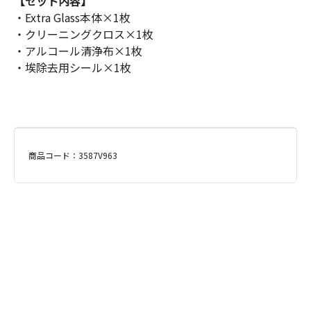
【セット内容】
・Extra Glass本体×1枚
・クリーニングクロス×1枚
・アルコール清浄布×1枚
・埃除去用シール×1枚
商品コード：3587V963