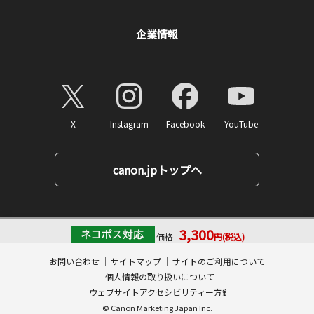
企業情報
X
Instagram
Facebook
YouTube
canon.jpトップへ
3,300
価格
円(税込)
ページトップへ
消費税率10%対応
33
ポイント
お問い合わせ
サイトマップ
サイトのご利用について
数量:
個人情報の取り扱いについて
カートに入れる
ウェブサイトアクセシビリティー方針
© Canon Marketing Japan Inc.