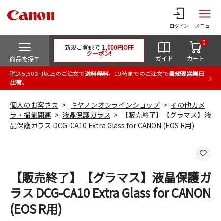
ログイン
メニュー
0
新規ご登録で
1,000円OFF
クーポン!
ガイド
カート
商品を探す
税込5,500円以上のご注文で
送料無料
。13時までのご注文で
最短翌営業日
出荷
。
個人のお客さま
キヤノンオンラインショップ
その他カメ
ラ・撮影関連
液晶保護ガラス
【販売終了】【グラマス】液
晶保護ガラス DCG-CA10 Extra Glass for CANON (EOS R用)
【販売終了】【グラマス】液晶保護ガ
ラス DCG-CA10 Extra Glass for CANON
(EOS R用)