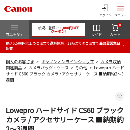
ログイン
メニュー
0
新規ご登録で
1,000円OFF
クーポン!
ガイド
カート
商品を探す
税込5,500円以上のご注文で
送料無料
。13時までのご注文で
最短翌営業日
出荷
。
個人のお客さま
キヤノンオンラインショップ
カメラ収納
関連商品
カメラバッグ・ケース
その他
Lowepro ハード
サイド CS60 ブラック カメラ / アクセサリーケース ■納期約2～3
週間
Lowepro ハードサイド CS60 ブラック
カメラ / アクセサリーケース ■納期約
2～3週間