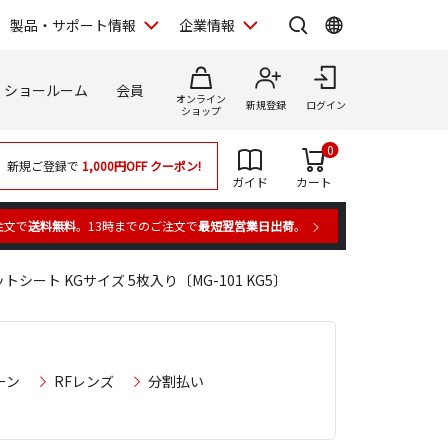
製品・サポート情報
企業情報
ショールーム
会員
オンライン
新規登録
ログイン
ショップ
0
新規ご登録で
1,000円OFF
クーポン!
ガイド
カート
注文で
送料無料
。13時までのご注文で
最短翌営業日出荷
。
シート KGサイズ 5枚入り〔MG-101 KG5〕
ーン
RFレンズ
分割払い