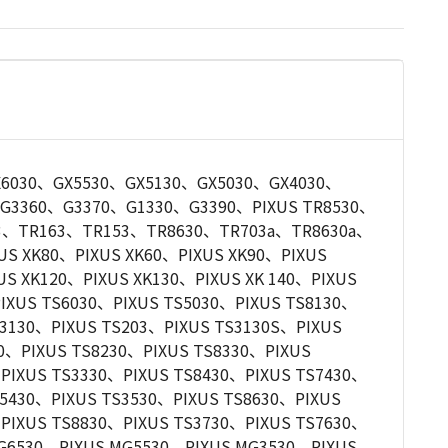
030、GX5530、GX5130、GX5030、GX4030、
G3360、G3370、G1330、G3390、PIXUS TR8530、
03、TR163、TR153、TR8630、TR703a、TR8630a、
US XK80、PIXUS XK60、PIXUS XK90、PIXUS
US XK120、PIXUS XK130、PIXUS XK 140、PIXUS
IXUS TS6030、PIXUS TS5030、PIXUS TS8130、
S3130、PIXUS TS203、PIXUS TS3130S、PIXUS
0、PIXUS TS8230、PIXUS TS8330、PIXUS
PIXUS TS3330、PIXUS TS8430、PIXUS TS7430、
S5430、PIXUS TS3530、PIXUS TS8630、PIXUS
PIXUS TS8830、PIXUS TS3730、PIXUS TS7630、
MG6530、PIXUS MG5530、PIXUS MG3530、PIXUS