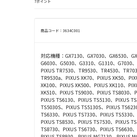
7ポイント
商品コード：3634C001
対応機種：GX7130、GX7030、GX6530、GX6
G6030、G5030、G3310、G1310、G7030、
PIXUS TR7530、TR9530、TR4530、TR7
TR9530a、PIXUS XK70、PIXUS XK50、PIX
XK100、PIXUS XK500、PIXUS XK110、PIX
XK510、PIXUS TS9030、PIXUS TS8030、P
PIXUS TS6130、PIXUS TS5130、PIXUS T
TS5030S、PIXUS TS5130S、PIXUS TS623
TS6330、PIXUS TS7330、PIXUS TS5330、
PIXUS TS8530、PIXUS TS7530、PIXUS T
TS8730、PIXUS TS6730、PIXUS TS6630、
PIXUS TS8930、PIXUS MG7130、PIXUS 