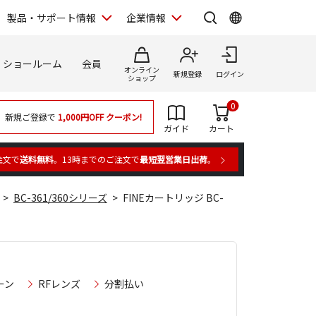
製品・サポート情報
企業情報
ショールーム
会員
オンライン
新規登録
ログイン
ショップ
0
新規ご登録で
1,000円OFF
クーポン!
ガイド
カート
注文で
送料無料
。13時までのご注文で
最短翌営業日出荷
。
BC-361/360シリーズ
FINEカートリッジ BC-
ーン
RFレンズ
分割払い