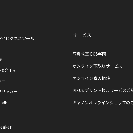
サービス
の他ビジネスツール
写真教室 EOS学園
書
オンライン下取りサービス
ク&タイマー
オンライン購入相談
ター
PIXUS プリント枚ルサービスご
クリッカー
 Talk
キヤノンオンラインショップの
eaker