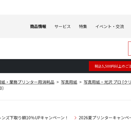
商品情報
サービス
特集
イベント・交流
税込5,500円以上のご
用紙・業務プリンター用消耗品
写真用紙
写真用紙・光沢 プロ [ク
30〕
レンズ下取り額10％UPキャンペーン！
2026夏プリンターキャンペ