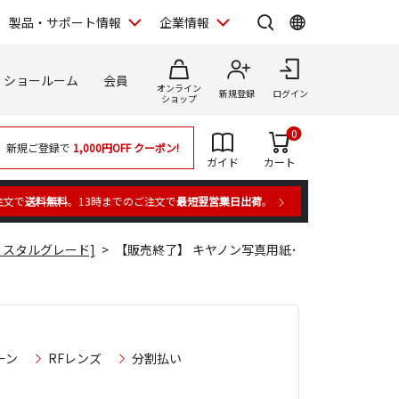
製品・サポート情報
企業情報
ショールーム
会員
オンライン
新規登録
ログイン
ショップ
0
新規ご登録で
1,000円OFF
クーポン!
ガイド
カート
注文で
送料無料
。13時までのご注文で
最短翌営業日出荷
。
リスタルグレード]
【販売終了】 キヤノン写真用紙･
ーン
RFレンズ
分割払い