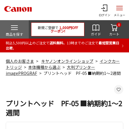
ログイン
メニュー
0
新規ご登録で
1,000円OFF
クーポン!
ガイド
カート
商品を探す
税込5,500円以上のご注文で
送料無料
。13時までのご注文で
最短翌営業日
出荷
。
個人のお客さま
キヤノンオンラインショップ
インクカー
トリッジ
本体機種から選ぶ
大判プリンター
imagePROGRAF
プリントヘッド PF-05 ■納期約1～2週間
プリントヘッド PF-05 ■納期約1～2
週間