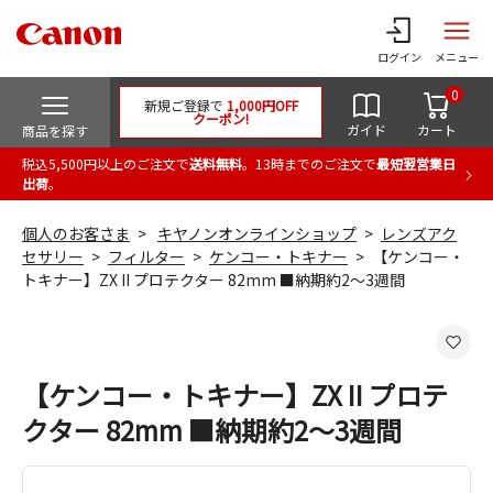
ログイン
メニュー
0
新規ご登録で
1,000円OFF
クーポン!
ガイド
カート
商品を探す
税込5,500円以上のご注文で
送料無料
。13時までのご注文で
最短翌営業日
出荷
。
個人のお客さま
キヤノンオンラインショップ
レンズアク
セサリー
フィルター
ケンコー・トキナー
【ケンコー・
トキナー】ZX II プロテクター 82mm ■納期約2～3週間
【ケンコー・トキナー】ZX II プロテ
クター 82mm ■納期約2～3週間