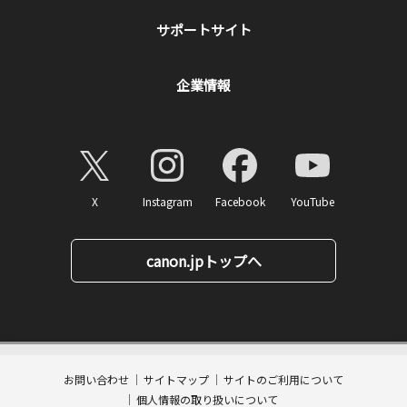
サポートサイト
企業情報
X
Instagram
Facebook
YouTube
canon.jpトップへ
3,278
ページトップへ
価格
円(税込)
消費税率10%対応
32
ポイント
お問い合わせ
サイトマップ
サイトのご利用について
数量:
個人情報の取り扱いについて
カートに入れる