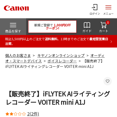
ログイン
メニュー
0
新規ご登録で
1,000円OFF
クーポン!
ガイド
カート
商品を探す
税込5,500円以上のご注文で
送料無料
。13時までのご注文で
最短翌営業日
出荷
。
個人のお客さま
キヤノンオンラインショップ
オーディ
オ・スマートデバイス
ボイスレコーダー
【販売終了】
iFLYTEK AIライティングレコーダー VOITER mini A1J
【販売終了】iFLYTEK AIライティング
レコーダー VOITER mini A1J
2(2件)