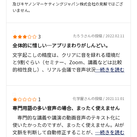
及びキヤノンマーケティングジャパン株式会社の見解ではござ
いません。
3
たろうさんの投稿 / 2022.02.11
全体的に惜しい…アプリまわりがしんどい。
文字起こしの精度は、クリアに音を録れる環境だ
と9割ぐらい（セミナー、Zoom、講義などは比較
的相性良し）、リアル会議で音声状況が安定して
…続きを読む
いない場合で7割ぐらいか。
書き起こした文字が、声色で話者ごとに振りわけ
られ、句読点もつけられるので読みやすい。その
1
化学屋さんの投稿 / 2021.11.01
テキストで該当する文字の箇所を押すと、対応す
専門用語の多い音声の場合、まったく使えません
る録音した音声が流れるので、粗々の精度の文字
専門的な講義や講演の動画音声のテキスト化に
起こしだとしても、会議で何の内容を話していた
使いたかったのですが、まったく使えません。AIが
かの確認の時に、詳細な目次として文字起こしを
文脈を判断して自動修正することが、この場合悪
…続きを読む
使えるので、作業効率はかなり上がる。録音性能