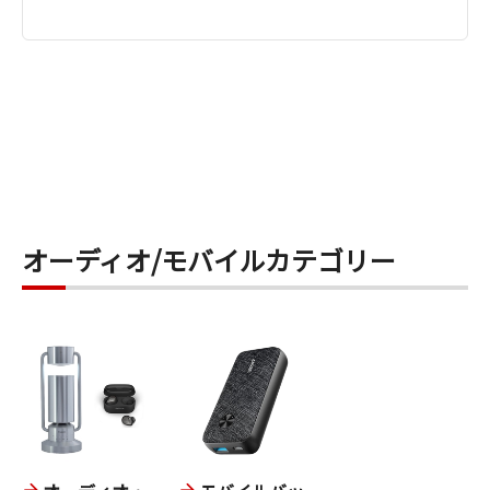
い方に働いて、意味不明の文になってしまいます。
もなかなか良い。
AIのもっている語彙にない言葉を、むりやり語彙内
の言葉にあてはめてしまうようです。
ここまでは、良い部分。
次のような改良をしていただくと専門用語を含
む音声にも使えるようになると思います：
ここからは悪い部分。これが結構問題。
1) AIで変換を行わず、音声をそのままひらがな
でテキスト化する。
端末で録音し終わったデータは、Bluetooth接続で
2) 使いたい専門用語のデータファイルをユーザ
スマホに転送→サーバーでAI処理という流れなのだ
ーがアップロードし、それをAIが参照できるように
が、スマホへの転送部分がかなりストレス。転送
する。
オーディオ/モバイルカテゴリー
に時間がかかるのはもちろん、途中で止まったり、
2)により専門用語を含んでも、きちんと変換され
完了したと思ったら、また残り半分ぐらいの状態
たテキストを作成してもらえれば一番良いです
に戻ったりと、とにかく安定しない。
が、1)により音声をひらがなの文字に変化してく
れるだけでも音声を聞きながらタイプするよりだ
2日前に録音した1時間ほどのデータを端末からス
いぶ楽になります。
マホに移すのに、2日程かかっている。何度も接続
1)を可能にすることはそれほどむずかしくない
し直したりしながらも、なかなか完了しない。安
ように思えるのですが、いかがでしょうか？
定しているときは割と早く上がるのだが、急いで
ご検討お願いします。
いる業務のときにこうした状況になると致命的だ