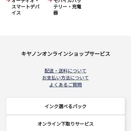
オーディオ・
モバイルバッ
ろう。
スマートデバ
テリー・充電
イス
器
また、公式HPから問い合わせしても1週間ほど返信
が来ていないので、サポート体制には今後もあま
り期待できないメーカーだろう。
文字起こしAIの性能や、端末の性能やデザインの質
は高いが、データ通信やアプリの安定性の部分に
キヤノンオンラインショップサービス
不安が残り、個人的には今の状態だと他人には進
められない。稀代のガジェット好きか、2万円を端
配送・送料について
金に感じられるぐらい裕福な新しもの好きなら現
お支払い方法について
状の製品でも十分満足できるだろう。
よくあるご質問
アプリまわりとカスタマーセンターの改善に関し
ては、キャノンの名前で販売しているのだから、
御社からもiFLYTEK社に注意をしてもらいたい。
インク選べるパック
オンライン下取りサービス