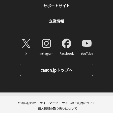
サポートサイト
企業情報
X
Instagram
Facebook
YouTube
canon.jpトップへ
9,900
ページトップへ
価格
円(税込)
消費税率10%対応
99
ポイント
送料無料
お問い合わせ
サイトマップ
サイトのご利用について
数量:
個人情報の取り扱いについて
カートに入れる