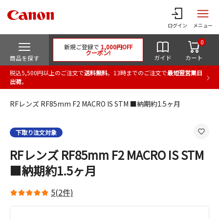
ログイン
メニュー
0
新規ご登録で
1,000円OFF
クーポン!
ガイド
カート
商品を探す
税込5,500円以上のご注文で
送料無料
。13時までのご注文で
最短翌営業日
出荷
。
RFレンズ RF85mm F2 MACRO IS STM ■納期約1.5ヶ月
下取り注文対象
RFレンズ RF85mm F2 MACRO IS STM
■納期約1.5ヶ月
5(2件)