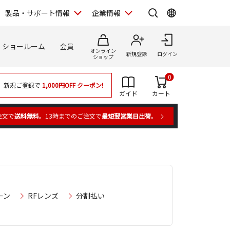
製品・サポート情報
企業情報
ショールーム
会員
オンライン
新規登録
ログイン
ショップ
0
新規ご登録で
1,000円OFF
クーポン!
ガイド
カート
注文で
送料無料
。13時までのご注文で
最短翌営業日出荷
。
ーン
RFレンズ
分割払い