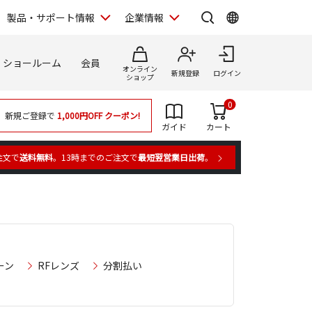
製品・サポート情報
企業情報
ショールーム
会員
オンライン
新規登録
ログイン
ショップ
0
新規ご登録で
1,000円OFF
クーポン!
ガイド
カート
注文で
送料無料
。13時までのご注文で
最短翌営業日出荷
。
ーン
RFレンズ
分割払い