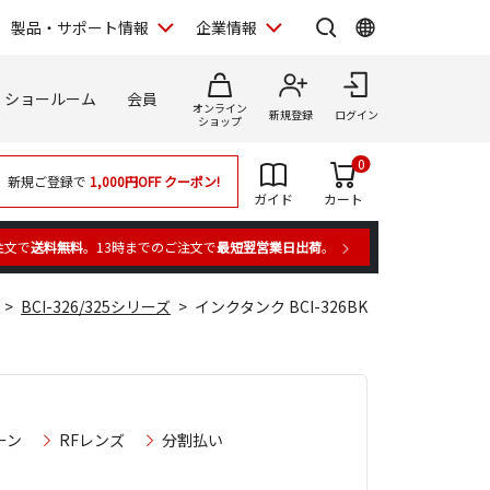
製品・サポート情報
企業情報
ショールーム
会員
オンライン
新規登録
ログイン
ショップ
0
新規ご登録で
1,000円OFF
クーポン!
ガイド
カート
注文で
送料無料
。13時までのご注文で
最短翌営業日出荷
。
BCI-326/325シリーズ
インクタンク BCI-326BK
ーン
RFレンズ
分割払い